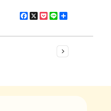
Facebook
X
Pocket
Line
共
有
1