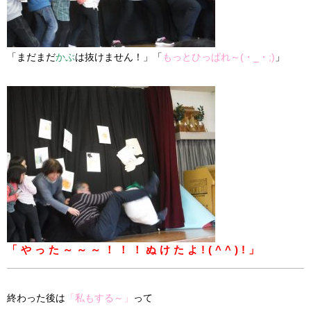
「まだまだ
かぶ
は抜けません！」「
もっとひっぱれ～(・_・;)
」
「やった～～～！！！ぬけたよ!(^^)!」
終わった後は
「私もする～」
って