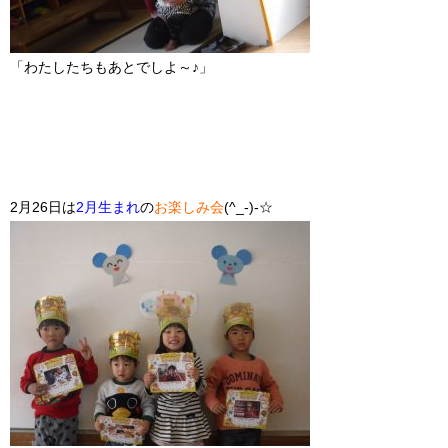
「わたしたちもあとでしよ～♪」
2月26日は
2月生まれ
の
お楽しみ会
(^_-)-☆