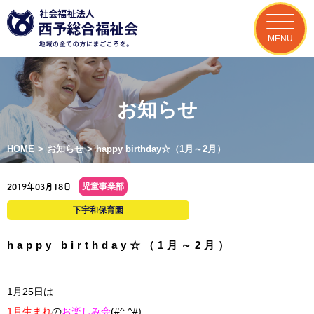
MENU
お知らせ
HOME
>
お知らせ
>
happy birthday☆（1月～2月）
児童事業部
2019年03月18日
下宇和保育園
happy birthday☆（1月～2月）
1月25日は
1月生まれ
の
お楽しみ会
(#^.^#)