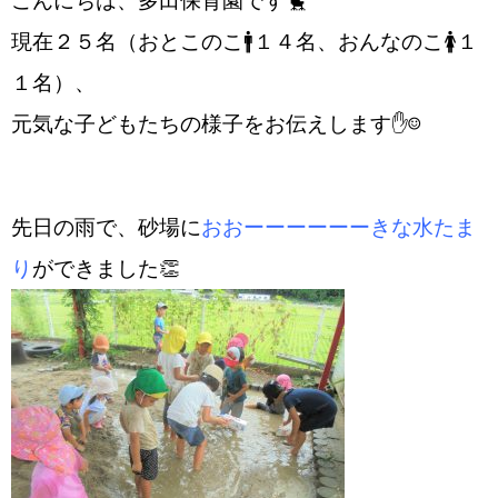
こんにちは、多田保育園です🐤
現在２５名（おとこのこ🚹１４名、おんなのこ🚺１
１名）、
元気な子どもたちの様子をお伝えします✋☺
先日の雨で、砂場
に
おおーーーーーーきな水たま
り
ができました👏