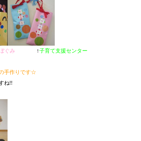
ぼぐみ
↑
子育て支援センター
の手作りです☆
ね!!