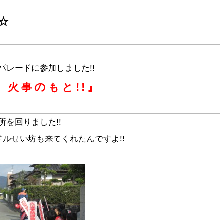
☆
レードに参加しました!!
、火事のもと!!』
を回りました!!
ドルせい坊も来てくれたんですよ!!