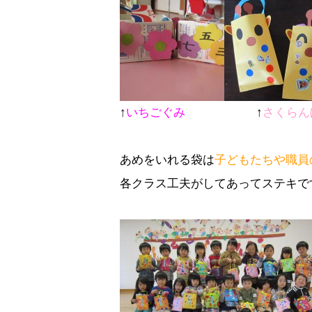
↑
いちごぐみ
↑
さくらん
あめをいれる袋は
子どもたちや職員
各クラス工夫がしてあってステキです