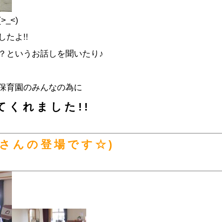
_<)
たよ!!
？というお話しを聞いたり♪
保育園のみんなの為に
てくれました!!
主さんの登場です☆)