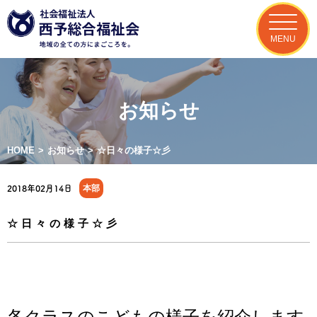
MENU
お知らせ
HOME
>
お知らせ
>
☆日々の様子☆彡
本部
2018年02月14日
☆日々の様子☆彡
各クラスのこどもの様子を紹介します