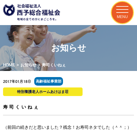
MENU
お知らせ
HOME
>
お知らせ
>
寿司くいねぇ
高齢福祉事業部
2017年01月18日
特別養護老人ホームあけはま荘
寿司くいねぇ
（前回の続きだと思いました？残念！お寿司ネタでした（＾＾；）