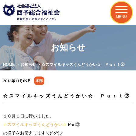
MENU
お知らせ
HOME
>
お知らせ
>
☆スマイルキッズうんどうかい☆ Ｐａｒｔ②
本部
2016年11月09日
☆スマイルキッズうんどうかい☆ Ｐａｒｔ②
１０月１日に行いました、
☆
スマイルキッズうんどうかい
☆
Part②
の様子をお伝えします＼(^o^)／