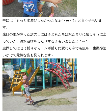
中には「もっと水遊びしたかったなぁ(・ω・’)」と言う子もいま
す。
先日の雨が降った次の日には子どもたちは水たまりに嬉しそうに走
っていき、泥水遊びをしたりする子もいましたよ＾w＾
虫探しではセミ捕りからトンボ捕りに変わり今でも虫を一生懸命追
いかけて元気な姿も見られます♪