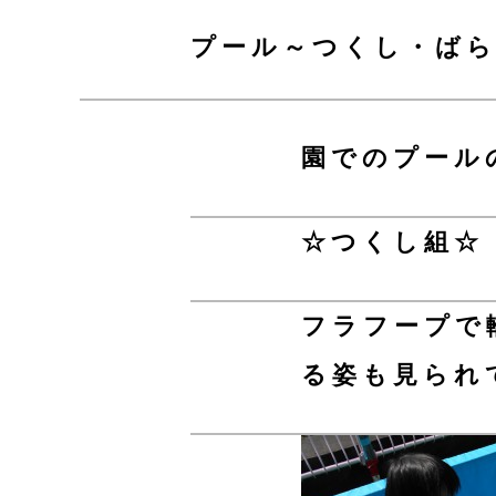
プール～つくし・ば
園でのプール
☆つくし組☆
フラフープで
る姿も見られ