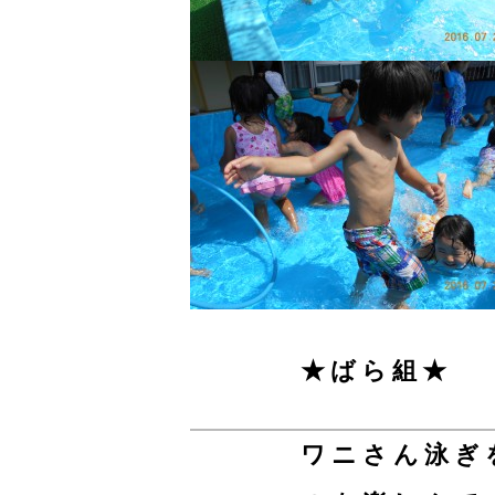
★ばら組★
ワニさん泳ぎ