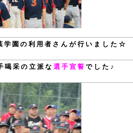
葉学園の利用者さんが行いました☆
手喝采の立派な
選手宣誓
でした♪