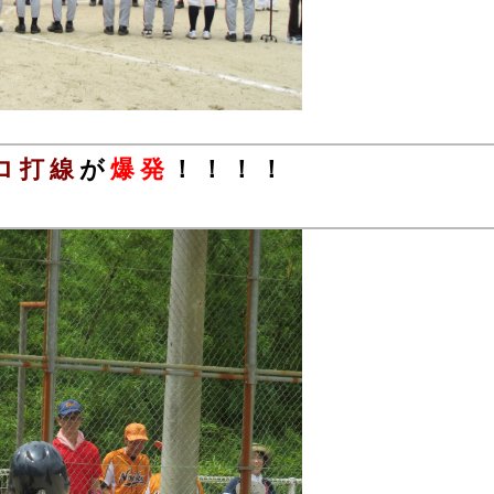
ロ打線
が
爆発
！！！！