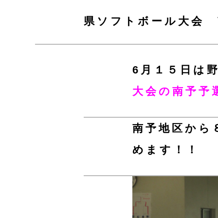
県ソフトボール大会 
6月１５日は
大会の南予予
南予地区から
めます！！