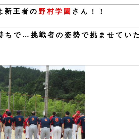
は新王者の
野村学園
さん！！
持ちで…挑戦者の姿勢で挑ませてい