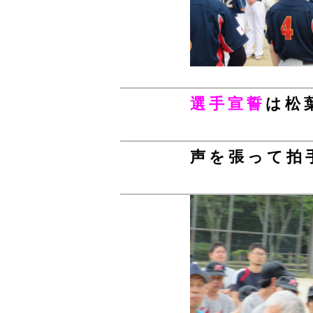
選手宣誓
は松
声を張って拍