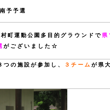
南予予選
野村町運動公園多目的グラウンドで
県
選
がございました☆
８つの施設が参加し、
３チーム
が県