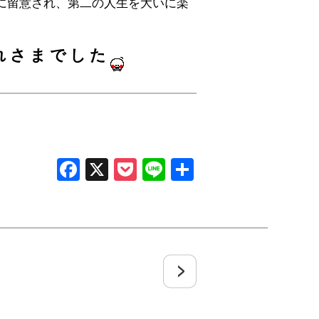
に留意され、第二の人生を大いに楽
れさまでした
Facebook
X
Pocket
Line
共
有