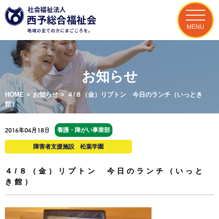
MENU
お知らせ
HOME
>
お知らせ
>
４/８（金）リプトン 今日のランチ（いっとき
館）
養護・障がい事業部
2016年04月18日
障害者支援施設 松葉学園
４/８（金）リプトン 今日のランチ（いっと
き館）