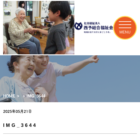
MENU
HOME
>
>
IMG_3644
2025年05月21日
IMG_3644